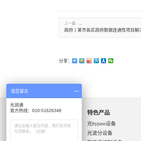
上一篇 :
政府丨某市各区政府数据连通性项目解
分享：
请您留言
光润通
官方热线：010-51626348
关于光润通
特色产品
公司简介
光bypass设备
文化理念
光波分设备