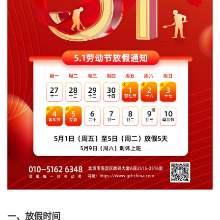
一、放假时间