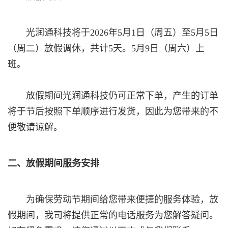
光润通科技将于2026年5月1日（周五）至5月5日
（周二）放假调休，共计5天。5月9日（周六）上
班。
放假期间光润通科技仍可正常下单，产生的订单
将于节后按照下单顺序进行发货，因此为您带来的不
便敬请谅解。
二、放假期间服务安排
为确保劳动节期间给您带来便捷的服务体验，放
假期间，我司将提供正常的电话服务为您解答疑问。