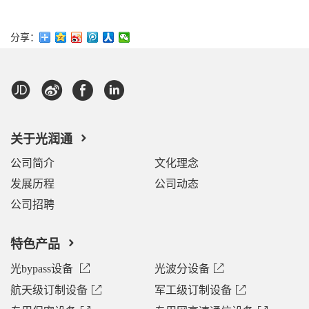
分享：
关于光润通
公司简介
文化理念
发展历程
公司动态
公司招聘
特色产品
光bypass设备
光波分设备
航天级订制设备
军工级订制设备