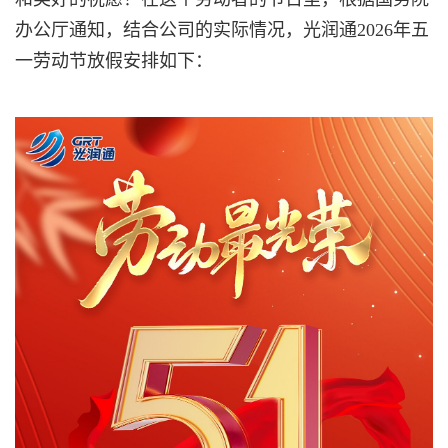
办公厅通知，结合公司的实际情况，光润通2026年五
一劳动节放假安排如下：