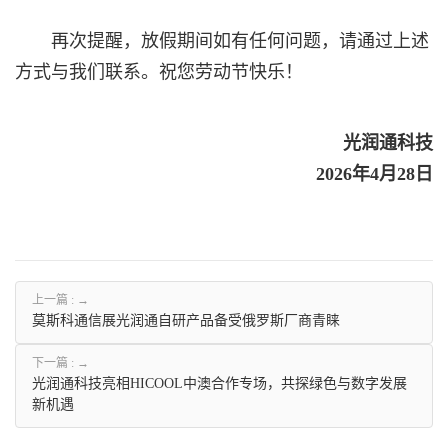
再次提醒，放假期间如有任何问题，请通过上述
方式与我们联系。祝您劳动节快乐！
光润通科技
2026年4月28日
上一篇 :
莫斯科通信展光润通自研产品备受俄罗斯厂商青睐
下一篇 :
光润通科技亮相HICOOL中澳合作专场，共探绿色与数字发展
新机遇