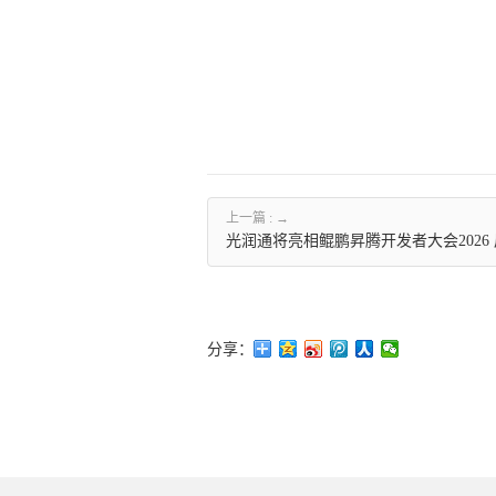
上一篇 :
光润通将亮相鲲鹏昇腾开发者大会202
分享：