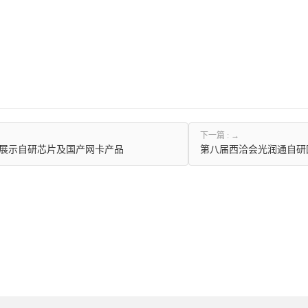
下一篇 :
6 展示自研芯片及国产网卡产品
第八届西洽会光润通自研